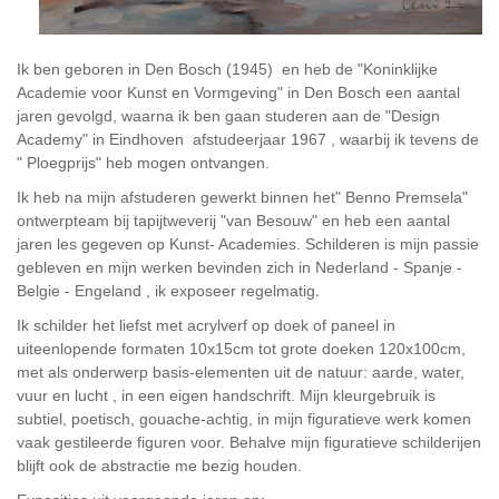
Ik ben geboren in Den Bosch (1945) en heb de "Koninklijke
Academie voor Kunst en Vormgeving" in Den Bosch een aantal
jaren gevolgd, waarna ik ben gaan studeren aan de "Design
Academy" in Eindhoven afstudeerjaar 1967 , waarbij ik tevens de
" Ploegprijs" heb mogen ontvangen.
Ik heb na mijn afstuderen gewerkt binnen het" Benno Premsela"
ontwerpteam bij tapijtweverij "van Besouw" en heb een aantal
jaren les gegeven op Kunst- Academies. Schilderen is mijn passie
gebleven en mijn werken bevinden zich in Nederland - Spanje -
.
Belgie - Engeland , ik exposeer regelmatig
Ik schilder het liefst met acrylverf op doek of paneel in
uiteenlopende formaten 10x15cm tot grote doeken 120x100cm,
met als onderwerp basis-elementen uit de natuur: aarde, water,
vuur en lucht , in een eigen handschrift. Mijn kleurgebruik is
subtiel, poetisch, gouache-achtig, in mijn figuratieve werk komen
vaak gestileerde figuren voor. Behalve mijn figuratieve schilderijen
blijft ook de abstractie me bezig houden.