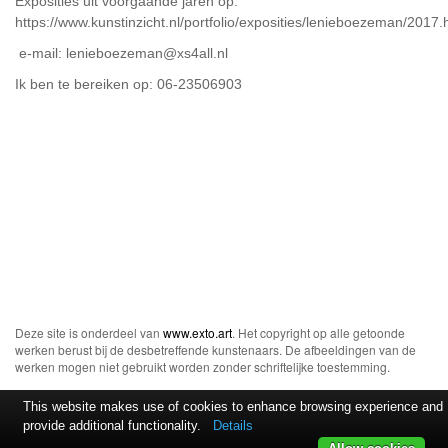
Exposities uit voorgaande jaren op:
https://www.kunstinzicht.nl/portfolio/exposities/lenieboezeman/2017.
e-mail: lenieboezeman@xs4all.nl
Ik ben te bereiken op: 06-23506903
Deze site is onderdeel van
www.exto.art
. Het copyright op alle getoonde
werken berust bij de desbetreffende kunstenaars. De afbeeldingen van de
werken mogen niet gebruikt worden zonder schriftelijke toestemming.
This website makes use of cookies to enhance browsing experience and
provide additional functionality.
Details