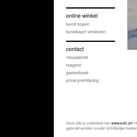
online winkel
kunst kopen
kunstkaart versturen
contact
nieuwsbrief
reageer
gastenboek
privacyverklaring
Deze site is onderdeel van
www.exto.art
. 
gebruikt worden zonder schriftelijke toest