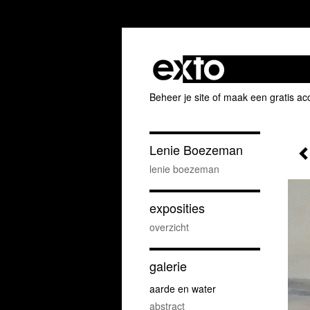
Beheer je site
of
maak een gratis ac
Lenie Boezeman
lenie boezeman
exposities
overzicht
galerie
aarde en water
abstract