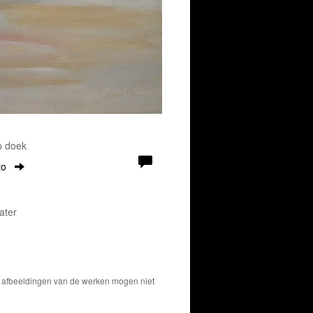
p doek
to
ater
De afbeeldingen van de werken mogen niet