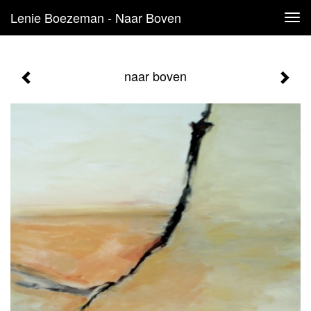
Lenie Boezeman - Naar Boven
Tog
navi
naar boven