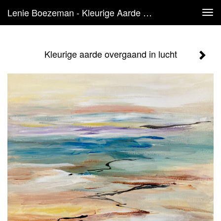
Lenie Boezeman - Kleurige Aarde Overgaand In Lucht
Tog
navi
Kleurige aarde overgaand in lucht