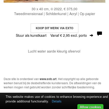
30 x 40 cm, © 2022, € 375,00
Tweedimensionaal | Schilderkunst | Acryl | Op papier
KOOP DIT WERK VIA EXTO
Stuur als kunstkaart
Vanaf € 2,95 excl. porto
Lucht water aarde kleurig sfeervol
Deze site is onderdeel van
www.exto.art
. Het copyright op alle getoonde
werken berust bij de desbetreffende kunstenaars. De afbeeldingen van de
werken mogen niet gebruikt worden zonder schriftelijke toestemming.
This website makes use of cookies to enhance browsing experience and
provide additional functionality.
Details
Allow cookies