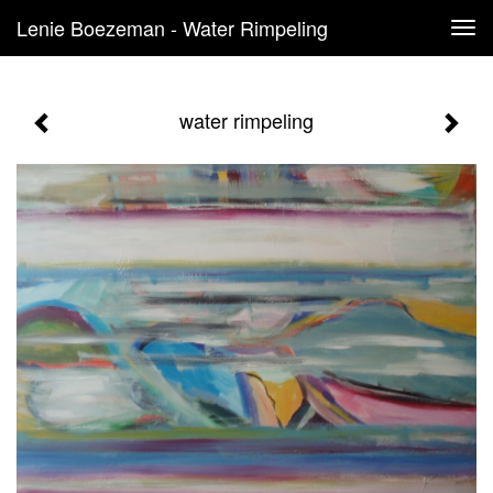
Lenie Boezeman - Water Rimpeling
Tog
navi
water rimpeling