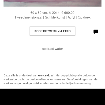
60 x 80 cm, © 2014, € 600,00
Tweedimensionaal | Schilderkunst | Acryl | Op doek
KOOP DIT WERK VIA EXTO
abstract water
Deze site is onderdeel van
www.exto.art
. Het copyright op alle getoonde
werken berust bij de desbetreffende kunstenaars. De afbeeldingen van de
werken mogen niet gebruikt worden zonder schriftelijke toestemming.