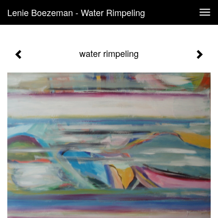
Lenie Boezeman - Water Rimpeling
Tog
navi
water rimpeling