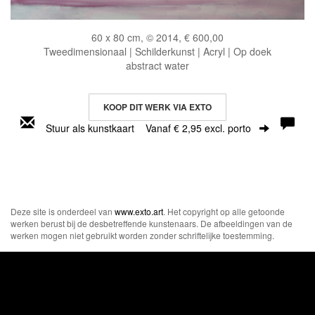
60 x 80 cm, © 2014, € 600,00
Tweedimensionaal | Schilderkunst | Acryl | Op doek
abstract water
KOOP DIT WERK VIA EXTO
Stuur als kunstkaart
Vanaf € 2,95 excl. porto
Deze site is onderdeel van
www.exto.art
. Het copyright op alle getoonde
werken berust bij de desbetreffende kunstenaars. De afbeeldingen van de
werken mogen niet gebruikt worden zonder schriftelijke toestemming.